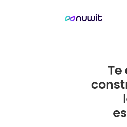
Te
const
es