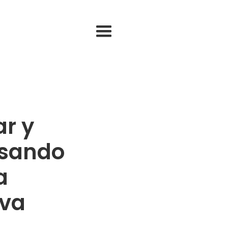
r y
usando
a
iva